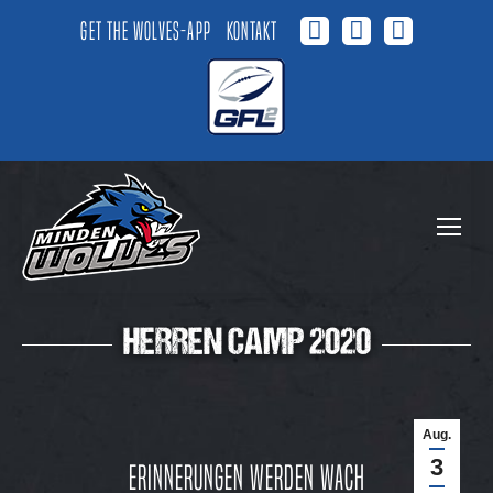
Get the Wolves-App
Kontakt
Facebook
Instagram
YouTube
page
page
page
opens
opens
opens
in
in
in
new
new
new
window
window
window
HERREN CAMP 2020
Aug.
3
Erinnerungen werden wach