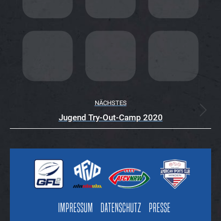
R
N
A
VI
G
A
TI
NÄCHSTES
Nächster
Jugend Try-Out-Camp 2020
O
Beitrag:
N
Impressum
Datenschutz
Presse