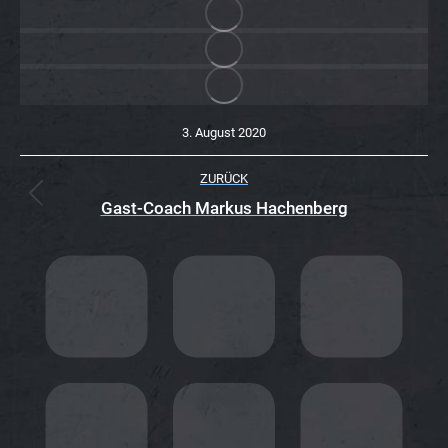
3. August 2020
K
ZURÜCK
O
Vorheriger
Gast-Coach Markus Hachenberg
Beitrag:
M
M
E
N
T
A