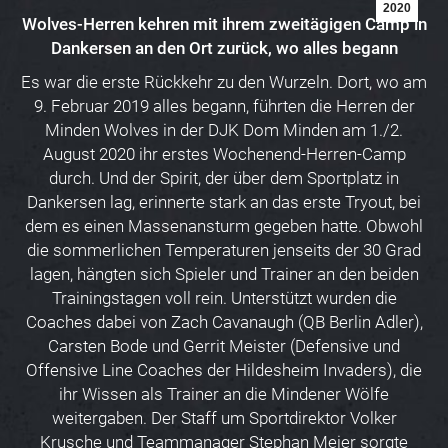
2020
Wolves-Herren kehren mit ihrem zweitägigen Camp in
Dankersen an den Ort zurück, wo alles begann
Es war die erste Rückkehr zu den Wurzeln. Dort, wo am
9. Februar 2019 alles begann, führten die Herren der
Minden Wolves in der DJK Dom Minden am 1./2.
August 2020 ihr erstes Wochenend-Herren-Camp
durch. Und der Spirit, der über dem Sportplatz in
Dankersen lag, erinnerte stark an das erste Tryout, bei
dem es einen Massenansturm gegeben hatte. Obwohl
die sommerlichen Temperaturen jenseits der 30 Grad
lagen, hängten sich Spieler und Trainer an den beiden
Trainingstagen voll rein. Unterstützt wurden die
Coaches dabei von Zach Cavanaugh (QB Berlin Adler),
Carsten Bode und Gerrit Meister (Defensive und
Offensive Line Coaches der Hildesheim Invaders), die
ihr Wissen als Trainer an die Mindener Wölfe
weitergaben. Der Staff um Sportdirektor Volker
Krusche und Teammanager Stephan Meier sorgte