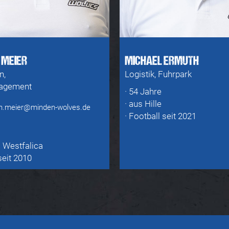
 MEIER
MICHAEL ERMUTH
n,
Logistik, Fuhrpark
agement
· 54 Jahre
· aus Hille
n.meier@minden-wolves.de
· Football seit 2021
a Westfalica
seit 2010