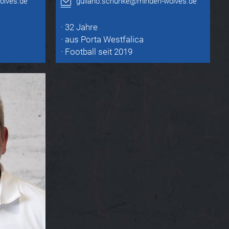
olves.de
guliano.schunke@minden-wolves.de
· 32 Jahre
· aus Porta Westfalica
· Football seit 2019