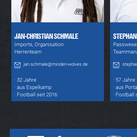
JAN-CHRISTIAN SCHMALE
STEPHAN
Imports, Organisation
Passwese
Herrenteam
Teamman
jan.schmale@minden-wolves.de
stepha
· 32 Jahre
· 57 Jahre
· aus Espelkamp
· aus Port
· Football seit 2016
· Football 