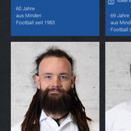
volker
· 60 Jahre
· aus Minden
· 69 Jahre
· Football seit 1983
· aus Mind
· Football 