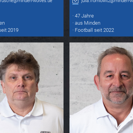
.krusche@minden-wolves.de
julia.fromlowitz@minden-w
· 47 Jahre
en
· aus Minden
seit 2019
· Football seit 2022