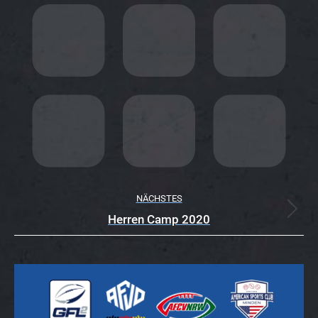
T
A
R
N
A
VI
G
A
TI
NÄCHSTES
Nächster
Herren Camp 2020
O
Beitrag:
N