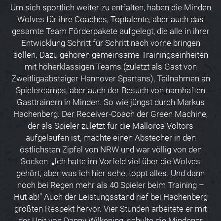
Um sich sportlich weiter zu entfalten, haben die Minden
Wolves für ihre Coaches, Toptalente, aber auch das
gesamte Team Förderpakete aufgelegt, die alle in ihrer
Entwicklung Schritt für Schritt nach vorne bringen
sollen. Dazu gehören gemeinsame Trainingseinheiten
mit höherklassigen Teams (zuletzt als Gast von
Zweitligaabsteiger Hannover Spartans), Teilnahmen an
Spielercamps, aber auch der Besuch von namhaften
Gasttrainern in Minden. So wie jüngst durch Markus
Hachenberg. Der Receiver-Coach der Green Machine,
der als Spieler zuletzt für die Mallorca Voltors
aufgelaufen ist, machte einen Abstecher in den
östlichsten Zipfel von NRW und war völlig von den
Socken. „Ich hatte im Vorfeld viel über die Wolves
gehört, aber was ich hier sehe, toppt alles. Und dann
noch bei Regen mehr als 40 Spieler beim Training –
Hut ab!“ Auch der Leistungsstand rief bei Hachenberg
größten Respekt hervor. Vier Stunden arbeitete er mit
der Unit von Danny Wilkening, schulte die Mindener