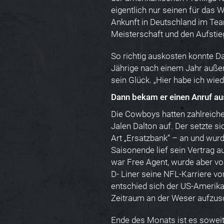
eigentlich nur seinen für das 
Ankunft in Deutschland im Team
Meisterschaft und den Aufstieg
So richtig auskosten konnte Da
Jährige nach einem Jahr außer
sein Glück. „Hier habe ich wi
Dann bekam er einen Anruf aus
Die Cowboys hatten zahlreich
Jalen Dalton auf. Der setzte s
Art „Ersatzbank“ – an und wur
Saisonende lief sein Vertrag a
war Free Agent, wurde aber v
D- Liner seine NFL-Karriere v
entschied sich der US-Amerikan
Zeitraum an der Weser aufzus
Ende des Monats ist es soweit: