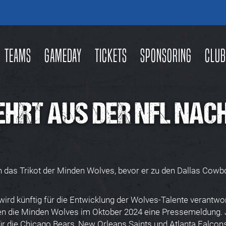
Teams
Gameday
Tickets
Sponsoring
Club
EHRT AUS DER NFL NAC
 das Trikot der Minden Wolves, bevor er zu den Dallas Cowbo
wird künftig für die Entwicklung der Wolves-Talente verantwo
ben die Minden Wolves im Oktober 2024 eine Pressemeldung. Ja
ür die Chicago Bears, New Orleans Saints und Atlanta Falcons 