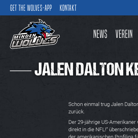
Get the Wolves-App
Kontakt
News
Verein
JALEN DALTON K
Schon einmal trug Jalen Dalton
zurück.
Der 29-jährige US-Amerikaner 
direkt in die NFL!“ überschrie
der amerikanischen Profiliga f