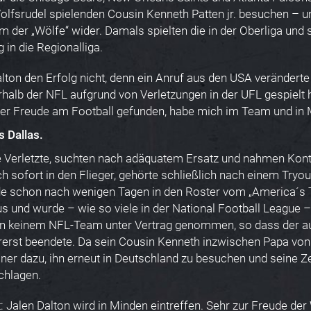
Wolfsrudel spielenden Cousin Kenneth Patten jr. besuchen – u
 der „Wölfe“ wider. Damals spielten die in der Oberliga und s
 in die Regionalliga.
lton den Erfolg nicht, denn ein Anruf aus den USA veränderte
halb der NFL aufgrund von Verletzungen in der UFL gespielt h
eder Freude am Football gefunden, habe mich im Team und in 
 Dallas.
e Verletzte, suchten nach adäquatem Ersatz und nahmen Kon
ich sofort in den Flieger, gehörte schließlich nach einem Try
de schon nach wenigen Tagen in den Roster vom „America´s 
us und wurde – wie so viele in der National Football League – 
on keinem NFL-Team unter Vertrag genommen, so dass der 
orerst beendete. Da sein Cousin Kenneth inzwischen Papa von
er dazu, ihn erneut in Deutschland zu besuchen und seine Ze
chlagen.
 Jalen Dalton wird in Minden eintreffen. Sehr zur Freude der 