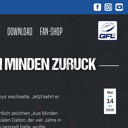
Facebook
Instagra
You
page
page
pag
opens
opens
ope
Download
Fan-Shop
in
in
in
new
new
new
window
window
win
H MINDEN ZURÜCK
Mai
ys wechselte. Jetzt kehrt er
14
2026
rtlich zeichnen „Aus Minden
len Dalton, der vier Jahre in
gespielt hatte, wollte