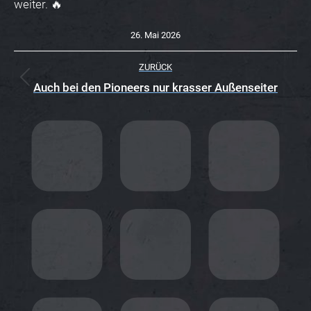
weiter. 🔥
26. Mai 2026
K
ZURÜCK
O
Vorheriger
Auch bei den Pioneers nur krasser Außenseiter
Beitrag:
M
M
E
N
T
A
R
N
A