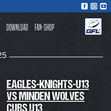
Facebook
Instagra
You
page
page
pag
opens
opens
ope
Download
Fan-Shop
in
in
in
new
new
new
window
window
win
25
EAGLES-KNIGHTS-U13
VS MINDEN WOLVES
CUBS U13