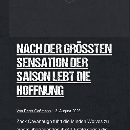
NACH DER GRÖSSTEN S
ENSATION DER S
AISON LEBT DIE H
OFFNUNG
Von
Peter Gaßmann
3. August 2026
Zack Cavanaugh führt die Minden Wolves zu
einem überragenden 45:42-Erfolg gegen die