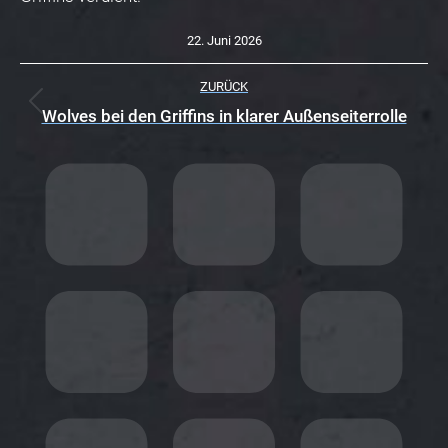
22. Juni 2026
K
ZURÜCK
O
Vorheriger
Wolves bei den Griffins in klarer Außenseiterrolle
Beitrag:
M
M
E
N
T
A
R
N
A