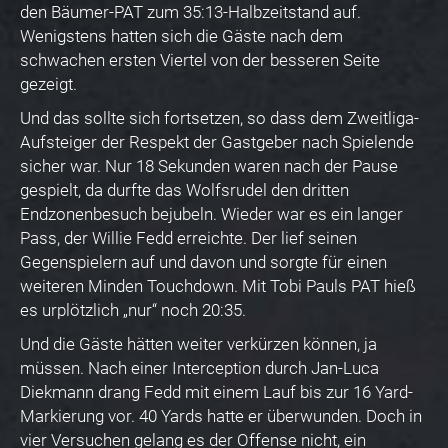
den Bäumer-PAT zum 35:13-Halbzeitstand auf.
Wenigstens hatten sich die Gäste nach dem
schwachen ersten Viertel von der besseren Seite
gezeigt.
Und das sollte sich fortsetzen, so dass dem Zweitliga-
Aufsteiger der Respekt der Gastgeber nach Spielende
sicher war. Nur 18 Sekunden waren nach der Pause
gespielt, da durfte das Wolfsrudel den dritten
Endzonenbesuch bejubeln. Wieder war es ein langer
Pass, der Willie Fedd erreichte. Der lief seinen
Gegenspielern auf und davon und sorgte für einen
weiteren Minden Touchdown. Mit Tobi Pauls PAT hieß
es urplötzlich „nur“ noch 20:35.
Und die Gäste hätten weiter verkürzen können, ja
müssen. Nach einer Interception durch Jan-Luca
Diekmann drang Fedd mit einem Lauf bis zur 16 Yard-
Markierung vor. 40 Yards hatte er überwunden. Doch in
vier Versuchen gelang es der Offense nicht, ein