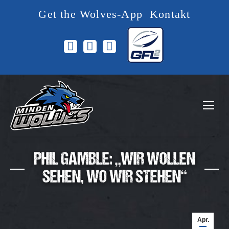
Get the Wolves-App
Kontakt
Facebook
Instagram
YouTube
page
page
page
opens
opens
opens
in
in
in
new
new
new
window
window
window
PHIL GAMBLE: „WIR WOLLEN
SEHEN, WO WIR STEHEN“
Apr.