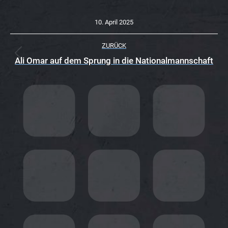
10. April 2025
K
ZURÜCK
O
Vorheriger
Ali Omar auf dem Sprung in die Nationalmannschaft
Beitrag:
M
M
E
N
T
A
R
N
A