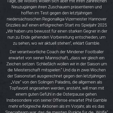
Tage, die Wolves wollen sich aber mit ihren zahlreichen
Neuzugängen ihren Zuschauern präsentieren und
hoffen im Test gegen den letztjährigen
niedersächsischen Regionalliga-Vizemeister Hannover
Grizzlies auf einen erfolgreichen Start ins Spieljahr 2025.
„Wir haben uns bewusst für einen starken Gegner in der
nun zu Ende gehenden Vorbereitung entschieden, um
zu sehen, wo wir aktuell stehen“, erklärt Gamble.
Der verantwortliche Coach der Mindener Footballer
erwartet von seiner Mannschaft, „dass wir gleich ein
Zeichen setzen. Schließlich wollen wir in der Saison um
die Meisterschaft mitspielen.“ Und da in zwei Wochen
der Saisonstart ausgerechnet gegen den letztjährigen
„Vize“ von den Solingen Paladins, die allgemein als
Topfavorit angesehen werden, ansteht, will man mit
einem guten Gefühl in die Osterpause gehen.
Insbesondere von seiner Offense erwartet Phil Gamble
mehr erfolgreiche Aktionen als im Vorjahr, als es das
Specialteam war, das die meisten Punkte für die „Wölfe“