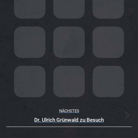
E
N
T
A
R
N
A
VI
G
A
TI
NÄCHSTES
Nächster
Dr. Ulrich Grünwald zu Besuch
O
Beitrag:
N