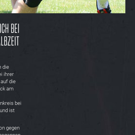
ich bei
albzeit
m die
 ihrer
auf die
̈ck am
nkreis bei
 und ist
ion gegen