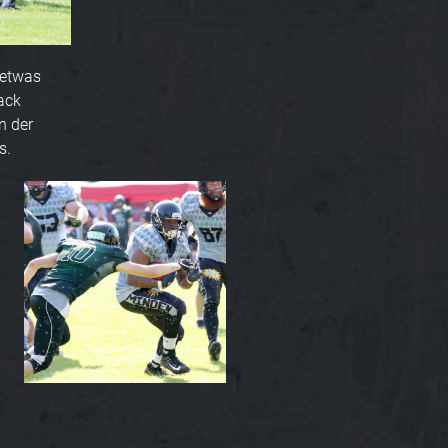
 etwas
ack
n der
s.