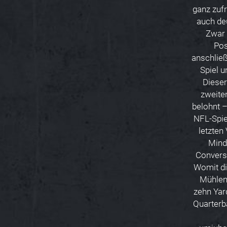
ganz zuf
auch deu
Zwar 
Pos
anschließ
Spiel u
Dieser
zweite
belohnt –
NFL-Spie
letzten 
Mind
Convers
Womit di
Mühlen
zehn Yar
Quarterb