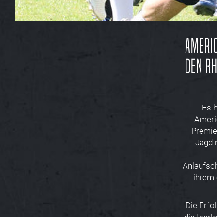
Americ
den Rh
Es h
Ameri
Premie
Jagd 
Anlaufsch
ihrem e
Die Erfo