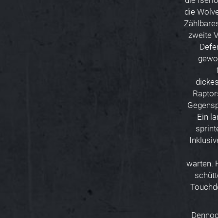
die Iser
die Wolve
Zählbares
zweite V
Defen
gewon
dicke
Raptor
Gegensp
Ein l
sprint
Inklusi
warten. 
schüt
Touchdo
Dennoch