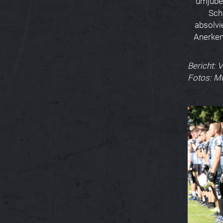
umjubel
Sch
absolvi
Anerken
Bericht: 
Fotos: M