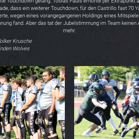
te Touchdown gelang. Tobias Pauls erhöhte per Extrapunkt a
ade, dass ein weiterer Touchdown, für den Castrillo fast 70 Y
erte, wegen eines vorangegangenen Holdings eines Mitspiele
nung fand. Aber das tat der Jubelstimmung im Team keinen
mehr.
Volker Krusche
inden Wolves