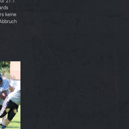
uf 27:7.
ards
rs keine
 Abbruch