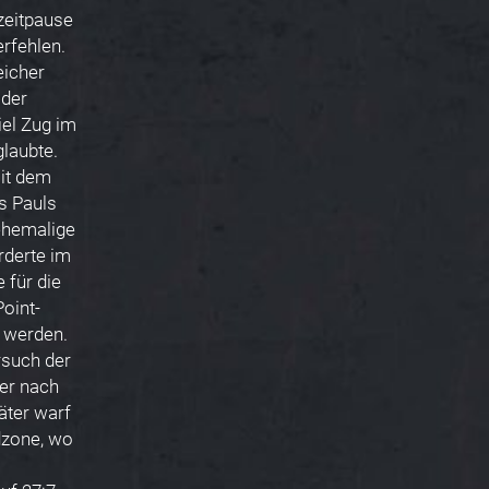
zeitpause
erfehlen.
eicher
 der
iel Zug im
glaubte.
mit dem
s Pauls
 ehemalige
rderte im
 für die
oint-
 werden.
rsuch der
der nach
äter warf
dzone, wo