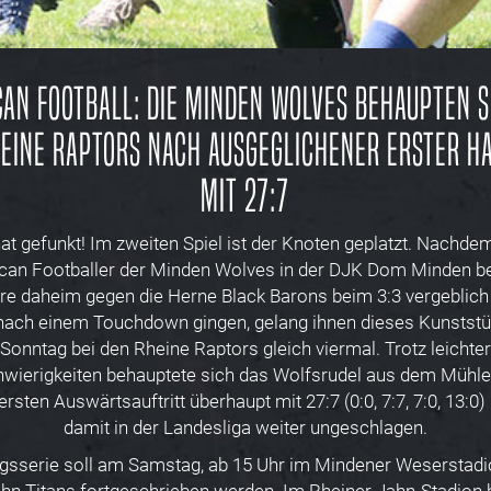
an Football: Die Minden Wolves behaupten s
eine Raptors nach ausgeglichener erster H
mit 27:7
at gefunkt! Im zweiten Spiel ist der Knoten geplatzt. Nachde
can Footballer der Minden Wolves in der DJK Dom Minden bei
re daheim gegen die Herne Black Barons beim 3:3 vergeblich 
nach einem Touchdown gingen, gelang ihnen dieses Kunststu
Sonntag bei den Rheine Raptors gleich viermal. Trotz leichter
wierigkeiten behauptete sich das Wolfsrudel aus dem Mühle
rsten Auswärtsauftritt überhaupt mit 27:7 (0:0, 7:7, 7:0, 13:0)
damit in der Landesliga weiter ungeschlagen.
lgsserie soll am Samstag, ab 15 Uhr im Mindener Weserstad