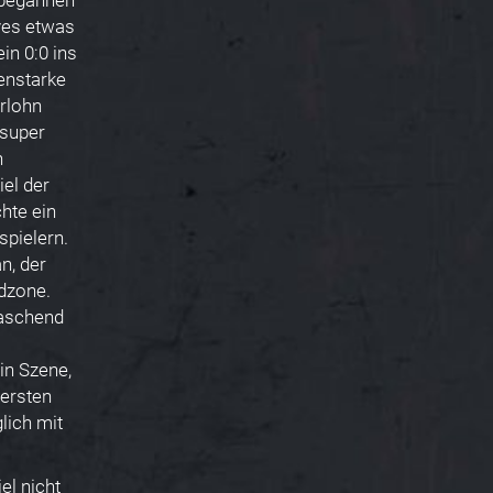
 begannen
ives etwas
in 0:0 ins
renstarke
erlohn
 super
n
el der
hte ein
pielern.
n, der
ndzone.
raschend
in Szene,
 ersten
lich mit
el nicht