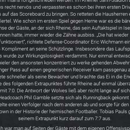
lohn Titans fortgeschrieben werden. Im Rheiner Jahn-Stadion
s recht nervös und verpassten es schon bei ihren ersten Dr
 auf das Scoreboard zu bringen. So retteten die Hausherren e
iertel. Wie schon im ersten Spiel gegen Herne war es die bä
se der Gäste, an der sich Rheine, das sein Auftaktspiel in Is
nen hatte, immer wieder die Zähne ausbiss. „Die hat wieder
funktioniert“, richtete Defense-Coordinator Eric Wichmann ei
s Kompliment an seine Schützlinge. Insbesondere das Laufspi
s wurde zur Wirkungslosigkeit verdammt. Nur einmal entwisc
ieler den ansonsten konzentriert zu werke gehenden Abwehrs
anger Pass auf einen gegnerischen Receiver kam passgenau a
ete schneller als seine Bewacher und brachte das Ei in die E
ve des folgenden Extrapunktes führte Rheine auf einmal über
mit 7:0. Die Antwort der Wolves ließ aber nicht lange auf sich
Headcoach Phil Gamble setzte sich als Runningback gekonnt 
telte einen Verfolger nach dem anderen ab und sorgte für den
wn in der Historie der heimischen Footballer. Tobias Pauls g
seinem Extrapunkt kurz darauf zum 7:7 aus.
 war man auf Seiten der Gäste mit dem eigenen Offensivspi