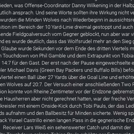
rieden, was Offense-Coordinator Danny Wilkening in der Halb
tlich ansprach. Und seine Worte sollten ihre Wirkung nicht v
wurden die Minden Wolves nach Wiederbeginn in aussichtsr
ition im Bereich der 10 Yard-Linie dreimal gestoppt und auch
ende Fieldgoalversuch vom Gegner geblockt, nun aber war v
nd es wurde deutlich, dass das Wolfsrudel mehr an den Sieg 
 Glaube wurde Sekunden vor dem Ende des dritten Viertels 
n Touchdown von Phil Gamble und dem Extrapunkt von Tobia
 14:7 für den Gast. Der erst nach der Pause eingewechselte
ler Michael Davis (Green Bay Packers und Buffalo Bills) befö
Viertel einen Ball über 27 Yards über die Goal Line und erhöhte
en Wolves auf 20:7. Der Versuch einer anschließenden Two P
ion konnte von Rheine Zentimeter vor der Endzone gebremst
e Hausherren aber nicht gerechnet hatten, war der freche Ve
kreisler mit einem Onside-Kick durch Tobi Pauls, der das Le
ds aufnahm und den Ballbesitz für Minden sicherte. Wenig sp
ack Ysrael Castrillo einen langen Pass in die gegnerische En
Receiver Lars Weiß ein sehenswerter Catch und damit der