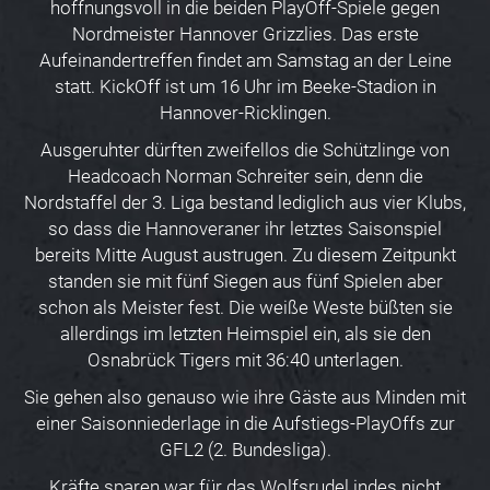
hoffnungsvoll in die beiden PlayOff-Spiele gegen
Nordmeister Hannover Grizzlies. Das erste
Aufeinandertreffen findet am Samstag an der Leine
statt. KickOff ist um 16 Uhr im Beeke-Stadion in
Hannover-Ricklingen.
Ausgeruhter dürften zweifellos die Schützlinge von
Headcoach Norman Schreiter sein, denn die
Nordstaffel der 3. Liga bestand lediglich aus vier Klubs,
so dass die Hannoveraner ihr letztes Saisonspiel
bereits Mitte August austrugen. Zu diesem Zeitpunkt
standen sie mit fünf Siegen aus fünf Spielen aber
schon als Meister fest. Die weiße Weste büßten sie
allerdings im letzten Heimspiel ein, als sie den
Osnabrück Tigers mit 36:40 unterlagen.
Sie gehen also genauso wie ihre Gäste aus Minden mit
einer Saisonniederlage in die Aufstiegs-PlayOffs zur
GFL2 (2. Bundesliga).
Kräfte sparen war für das Wolfsrudel indes nicht