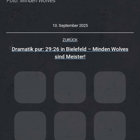
Foto: Minden Wolves
10. September 2025
K
ZURÜCK
O
Dramatik pur: 29:26 in Bielefeld – Minden Wolves
Vorheriger
sind Meister!
M
Beitrag:
M
E
N
T
A
R
N