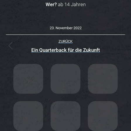
Wer?
ab 14 Jahren
23. November 2022
K
ZURÜCK
O
Vorheriger
Ein Quarterback für die Zukunft
Beitrag:
M
M
E
N
T
A
R