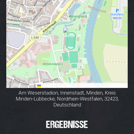
Leaflet
|
Map data ©
OpenStreetMap
contributors
Am Weserstadion, Innenstadt, Minden, Kreis
Minden-Lübbecke, Nordrhein-Westfalen, 32423,
Deutschland
ERGEBNISSE