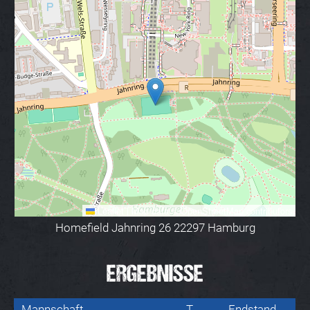
Leaflet
|
Map data ©
OpenStreetMap
contributors
Homefield Jahnring 26 22297 Hamburg
ERGEBNISSE
Mannschaft
T
Endstand