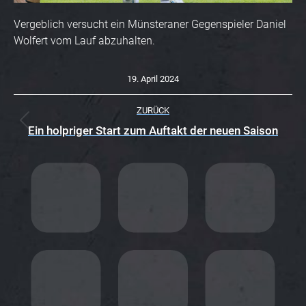
Vergeblich versucht ein Münsteraner Gegenspieler Daniel
Wolfert vom Lauf abzuhalten.
19. April 2024
K
ZURÜCK
O
Vorheriger
Ein holpriger Start zum Auftakt der neuen Saison
Beitrag:
M
M
E
N
T
A
R