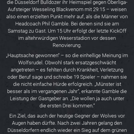
die Düsseldorf Bulldozer ihr Heimspiel gegen Oberliga-
Aufsteiger Wesseling Blackvenom mit 29:15 – weisen
also einen erzielten Punkt mehr auf, als die Männer von
Headcoach Phil Gamble. Bei denen sind sie am
Samstag zu Gast. Um 15 Uhr erfolgt der letzte KickOff
im altehrwürdigen Weserstadion vor dessen
Renovierung.
„Hauptsache gewonnen“ – so die einhellige Meinung im
Wolfsrudel. Obwohl stark ersatzgeschwächt
angetreten – es fehlten durch Krankheit, Verletzung
oder Beruf sage und schreibe 19 Spieler – nahmen sie
die nicht einfache Hürde erfolgreich. „Münster ist
besser als im vergangenen Jahr“, erkannte Gamble die
Leistung der Gastgeber an. „Die wollen ja auch unter
die ersten Drei kommen.“
Ein Ziel, das auch der heutige Gegner der Wolves vor
Augen haben dürfte. Nach zwei Jahren gelang den
Düsseldorfern endlich wieder ein Sieg auf dem grünen